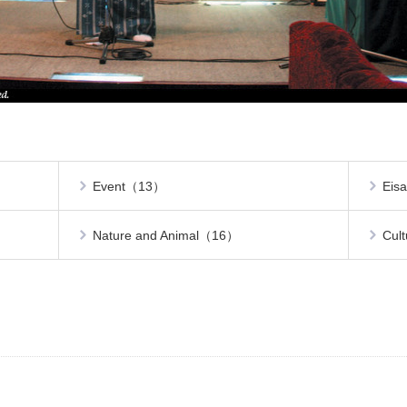
Event（13）
Eis
Nature and Animal（16）
Cul