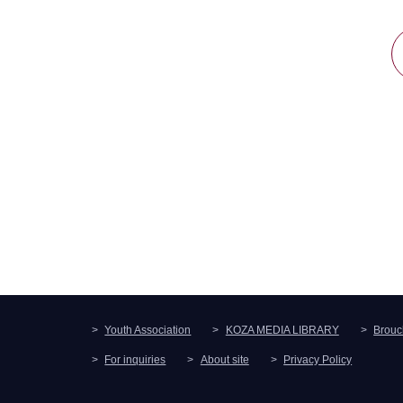
Youth Association
KOZA MEDIA LIBRARY
Brouc
For inquiries
About site
Privacy Policy