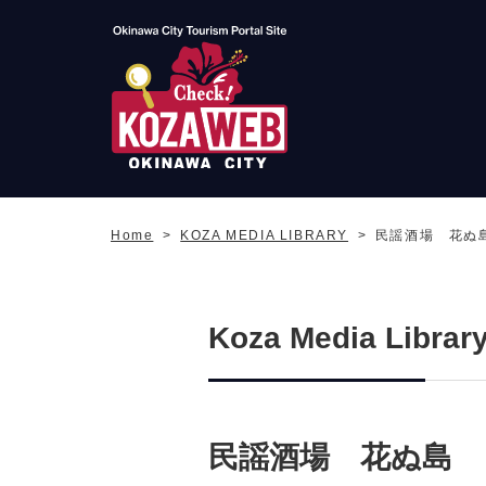
Okinawa City Tourism
Portal KozaWeb
Home
KOZA MEDIA LIBRARY
民謡酒場 花
Koza Media Librar
民謡酒場 花ぬ島