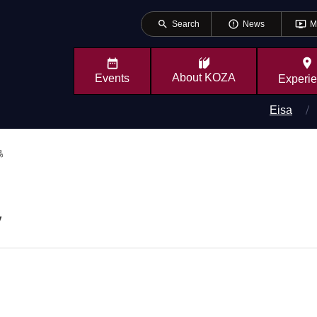
search
error_outline
ondemand_video
Search
News
M
place
About
KOZA
Events
Experi
Eisa
ぬ島
y