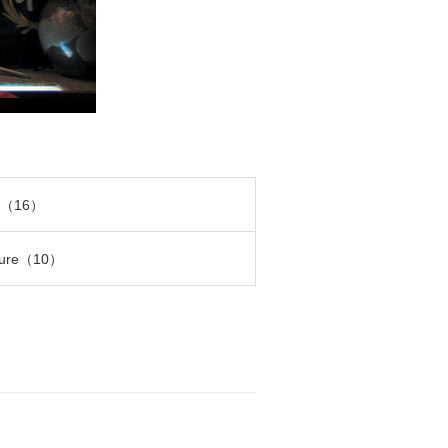
a（16）
ture（10）