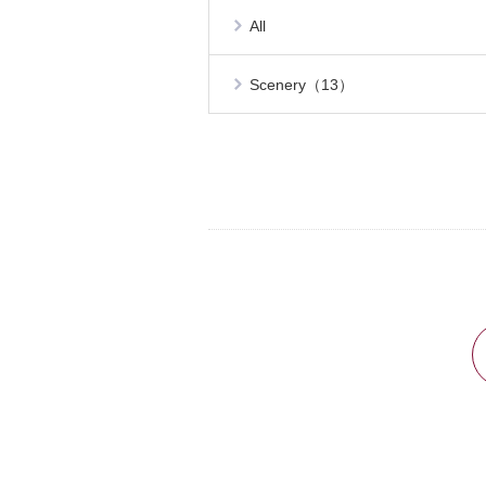
All
Scenery（13）