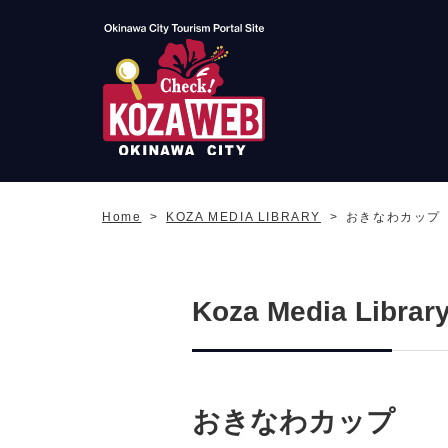
Okinawa City Tourism
Portal KozaWeb
Home
KOZA MEDIA LIBRARY
おきなわカップ
Koza Media Librar
おきなわカップ