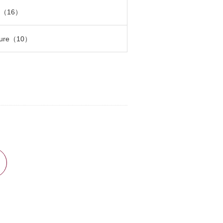
a（16）
ture（10）