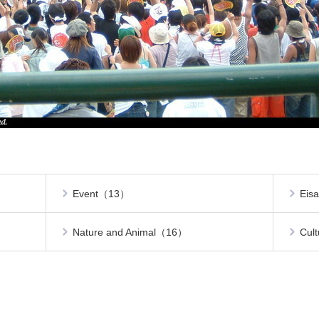
Event（13）
Eis
Nature and Animal（16）
Cul