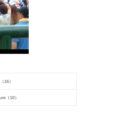
a（16）
ture（10）