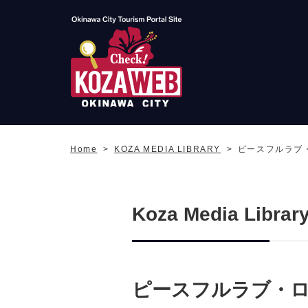
Okinawa City Tourism
Portal KozaWeb
Home
KOZA MEDIA LIBRARY
ピースフルラブ
Koza Media Librar
ピースフルラブ・