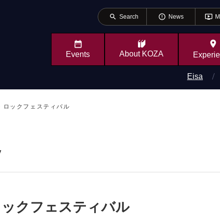
search
error_outline
ondemand_video
Search
News
M
place
About
KOZA
Events
Experi
Eisa
・ロックフェスティバル
y
ロックフェスティバル