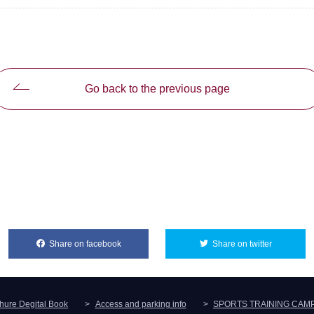
Go back to the previous page
Share on facebook
別ウィンドウで開きます
Share on twitter
別ウィンド
hure Degital Book
Access and parking info
SPORTS TRAINING CAM