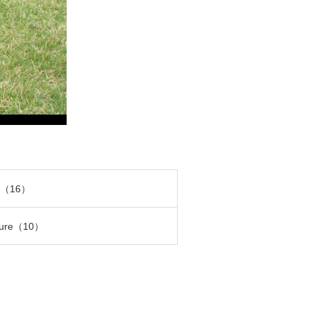
a（16）
ture（10）