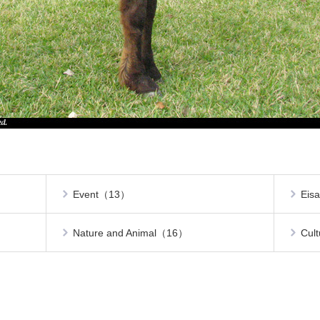
Event（13）
Eis
Nature and Animal（16）
Cul