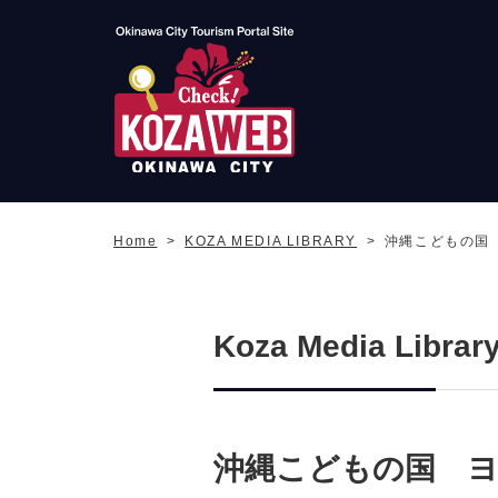
Okinawa City Tourism
Portal KozaWeb
Home
KOZA MEDIA LIBRARY
沖縄こどもの国 
Koza Media Librar
沖縄こどもの国 ヨ