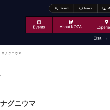
search
error_outline
ondemand_video
Search
News
M
place
About
KOZA
Events
Experi
Eisa
ヨナグニウマ
y
ナグニウマ