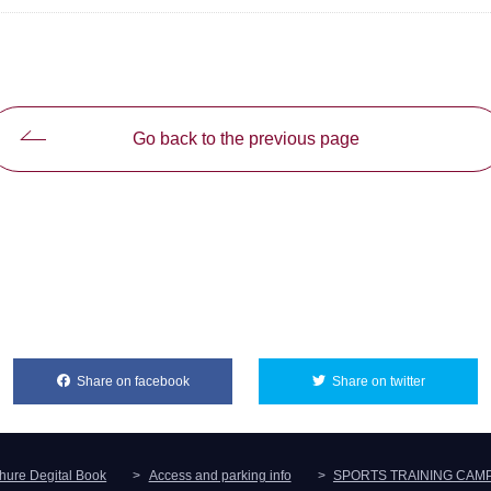
Go back to the previous page
Share on facebook
別ウィンドウで開きます
Share on twitter
別ウィンド
hure Degital Book
Access and parking info
SPORTS TRAINING CAM