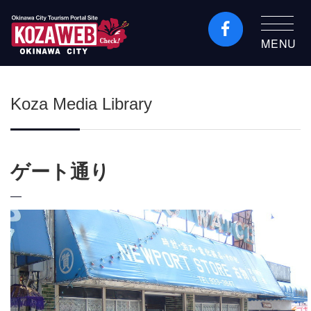
MENU
Okinawa City Tourism
Portal KozaWeb
Koza Media Library
ゲート通り